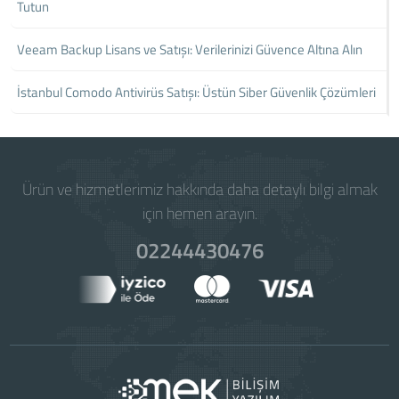
Tutun
Veeam Backup Lisans ve Satışı: Verilerinizi Güvence Altına Alın
İstanbul Comodo Antivirüs Satışı: Üstün Siber Güvenlik Çözümleri
Ürün ve hizmetlerimiz hakkında daha detaylı bilgi almak
için hemen arayın.
02244430476