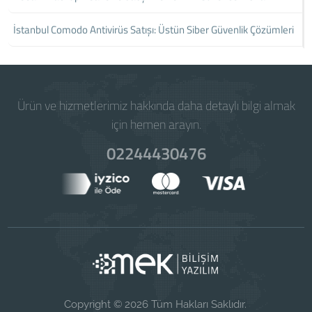
İstanbul Comodo Antivirüs Satışı: Üstün Siber Güvenlik Çözümleri
Ürün ve hizmetlerimiz hakkında daha detaylı bilgi almak
için hemen arayın.
02244430476
Copyright © 2026 Tüm Hakları Saklıdır.